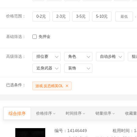
价格范围：
0-2元
2-3元
3-5元
5-10元
-
基础筛选：
免押金
高级筛选：
排位赛
角色
自动步枪
狙
近身武器
装饰
已选条件：
游戏:反恐精英OL
综合排序
价格排序
时间排序
销量排序
收藏
编号：
14146449
租用时间
：