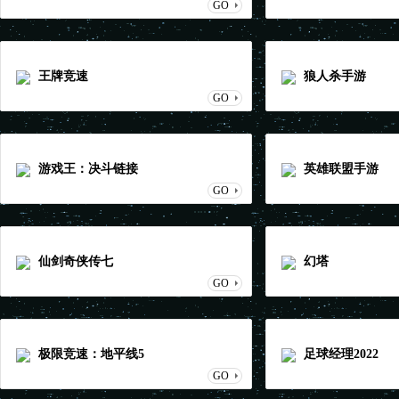
GO
王牌竞速
狼人杀手游
GO
游戏王：决斗链接
英雄联盟手游
GO
仙剑奇侠传七
幻塔
GO
极限竞速：地平线5
足球经理2022
GO