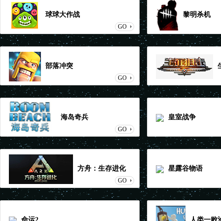
球球大作战
黎明杀机
GO
部落冲突
GO
海岛奇兵
皇室战争
GO
方舟：生存进化
星露谷物语
GO
命运2
人类一败