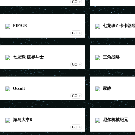
GO
FIFA23
七龙珠Z 卡卡洛
GO
七龙珠 破界斗士
三角战略
GO
Occult
寂静
GO
海岛大亨6
尼尔机械纪元
GO