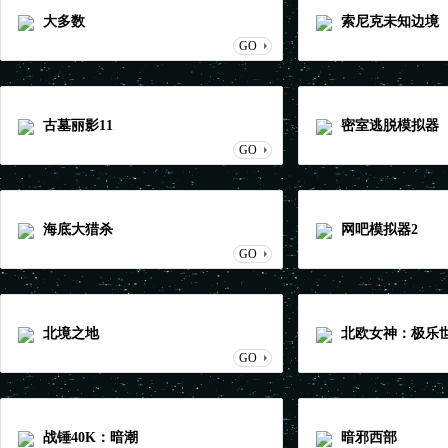
大多数
索尼克未知边境
GO
古墓丽影11
密室逃脱模拟器
GO
海底大猎杀
网吧模拟器2
GO
北境之地
北欧女神：极乐
GO
战锤40K：暗潮
暗邪西部