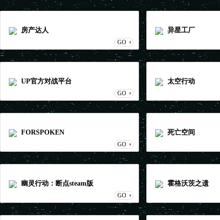
房产达人
异星工厂
GO
UP官方对战平台
太空行动
GO
FORSPOKEN
死亡空间
GO
幽灵行动：断点steam版
霍格沃茨之遗
GO