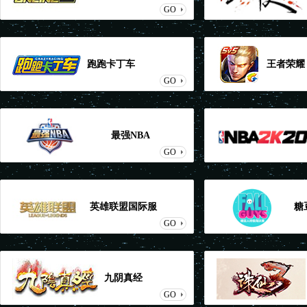
GO
跑跑卡丁车
王者荣耀
GO
最强NBA
GO
英雄联盟国际服
糖
GO
九阴真经
GO