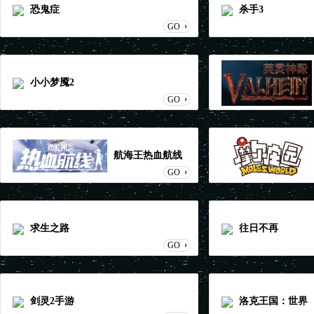
恐鬼症
杀手3
GO
小小梦魇2
GO
航海王热血航线
GO
求生之路
往日不再
GO
剑灵2手游
洛克王国：世界