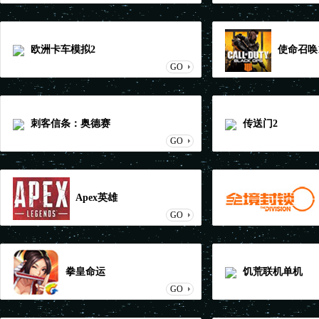
欧洲卡车模拟2
使命召唤1
GO
刺客信条：奥德赛
传送门2
GO
Apex英雄
GO
拳皇命运
饥荒联机单机
GO