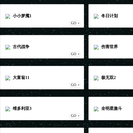
小小梦魇1
冬日计划
GO
古代战争
伤害世界
GO
大富翁11
极无双2
GO
维多利亚3
全明星激斗
GO