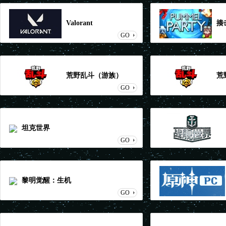
Valorant
揍
GO
荒野乱斗（游族）
荒
GO
坦克世界
GO
黎明觉醒：生机
GO