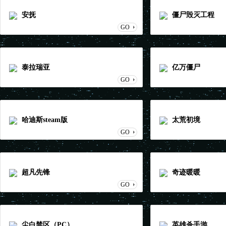
安抚
僵尸毁灭工程
GO
泰拉瑞亚
亿万僵尸
GO
哈迪斯steam版
太荒初境
GO
超凡先锋
奇迹暖暖
GO
尘白禁区（PC）
英雄杀手游