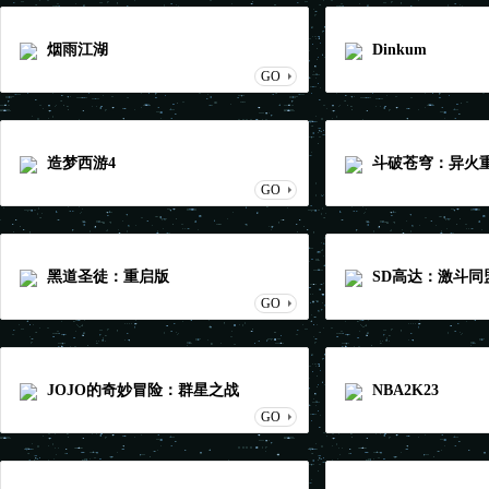
烟雨江湖
Dinkum
GO
造梦西游4
斗破苍穹：异火
GO
黑道圣徒：重启版
SD高达：激斗同
GO
JOJO的奇妙冒险：群星之战
NBA2K23
GO