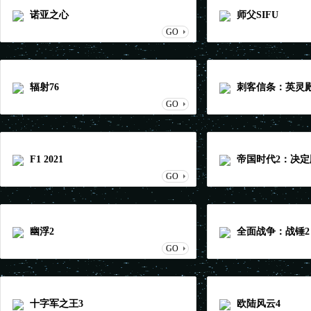
诺亚之心
师父SIFU
GO
辐射76
刺客信条：英灵
GO
F1 2021
帝国时代2：决定
GO
幽浮2
全面战争：战锤2
GO
十字军之王3
欧陆风云4