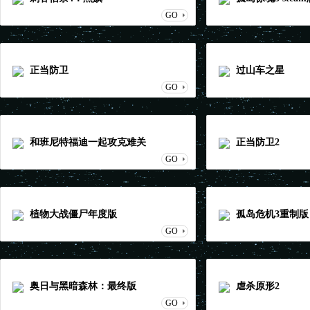
GO
正当防卫
过山车之星
GO
和班尼特福迪一起攻克难关
正当防卫2
GO
植物大战僵尸年度版
孤岛危机3重制版
GO
奥日与黑暗森林：最终版
虐杀原形2
GO