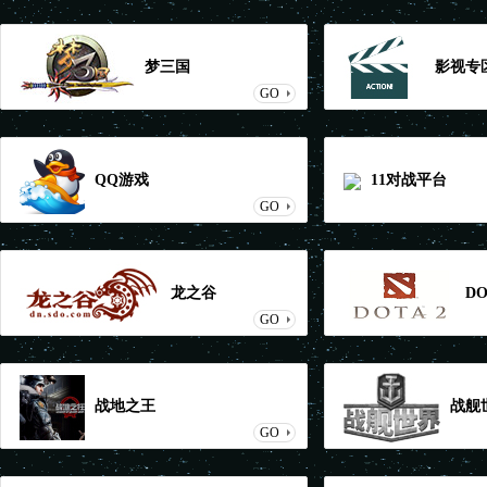
梦三国
影视专
GO
QQ游戏
11对战平台
GO
龙之谷
DO
GO
战地之王
战舰
GO