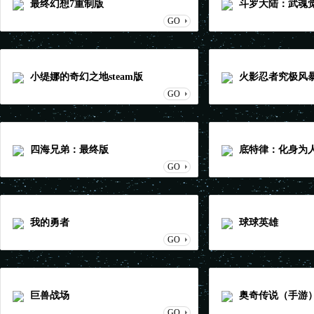
最终幻想7重制版
斗罗大陆：武魂
GO
小缇娜的奇幻之地steam版
火影忍者究极风暴
GO
四海兄弟：最终版
底特律：化身为
GO
我的勇者
球球英雄
GO
巨兽战场
奥奇传说（手游
GO