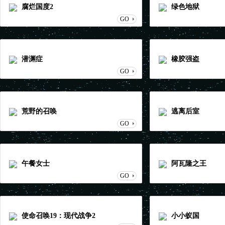
腐烂国度2
绿色地狱
GO
潜渊症
橡胶强盗
GO
荒野的召唤
逃离后室
GO
午餐女士
阿瓦隆之王
GO
使命召唤19：现代战争2
小小蚁国