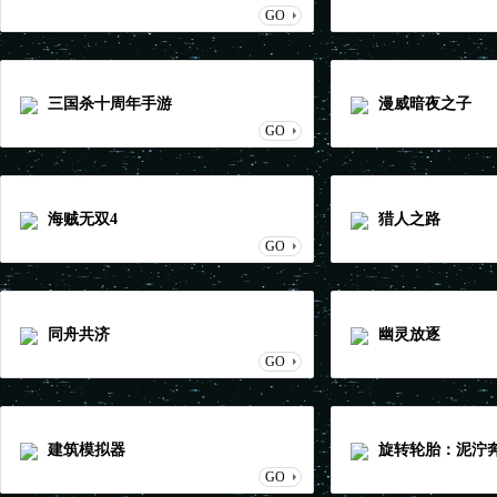
GO
三国杀十周年手游
漫威暗夜之子
GO
海贼无双4
猎人之路
GO
同舟共济
幽灵放逐
GO
建筑模拟器
旋转轮胎：泥泞
GO