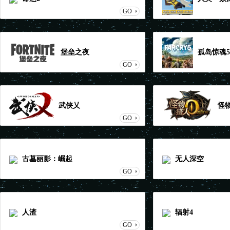
GO
堡垒之夜
孤岛惊魂5
GO
武侠乂
怪
GO
古墓丽影：崛起
无人深空
GO
人渣
辐射4
GO