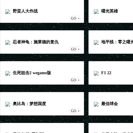
野蛮人大作战
曙光英雄
GO
忍者神龟：施莱德的复仇
地平线：零之曙
GO
生死狙击2 wegame版
F1 22
GO
奥比岛：梦想国度
最佳球会
GO