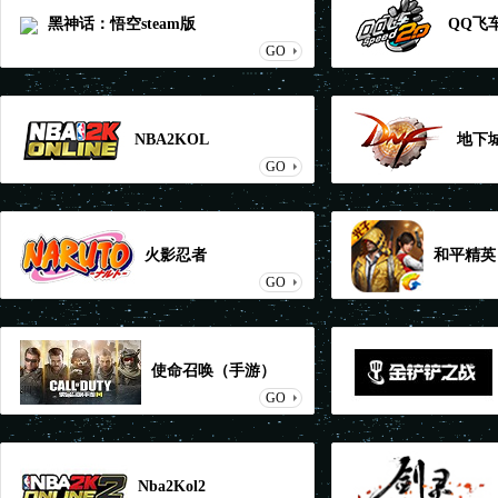
黑神话：悟空steam版
QQ飞
GO
NBA2KOL
地下
GO
火影忍者
和平精英
GO
使命召唤（手游）
GO
Nba2Kol2