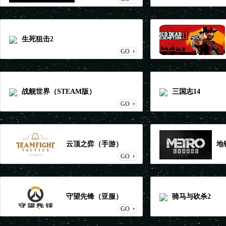
生死狙击2
GO
2STEAM版
战舰世界（STEAM版）
三国志14
GO
云顶之弈（手游）
地
GO
守望先锋（亚服）
骑马与砍杀2
GO