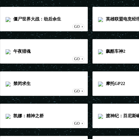
僵尸世界大战：劫后余生
英雄联盟电竞经
GO
午夜猎魂
飙酷车神2
GO
禁闭求生
摩托GP22
GO
凯娜：精神之桥
渡神纪：芬尼斯
GO