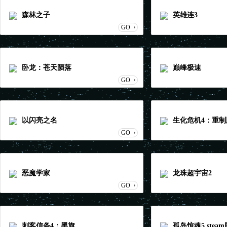
森林之子
英雄连3
GO
卧龙：苍天陨落
巅峰极速
GO
以闪亮之名
生化危机4：重制
GO
恶魔学家
龙珠超宇宙2
GO
刺客信条4：黑旗
孤岛惊魂5 steam