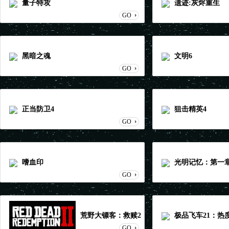
量子特攻
遗迹:灰烬重生
GO
黑暗之魂
文明6
GO
正当防卫4
狙击精英4
GO
嗜血印
光明记忆：第一
GO
荒野大镖客：救赎2
极品飞车21：热
GO