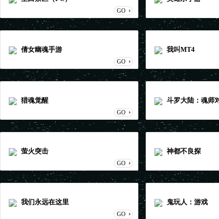
GO
倩女幽魂手游
我叫MT4
GO
猎魂觉醒
斗罗大陆：魂师
GO
萤火突击
神都不良探
GO
我们永远在这里
鬼玩人：游戏
GO