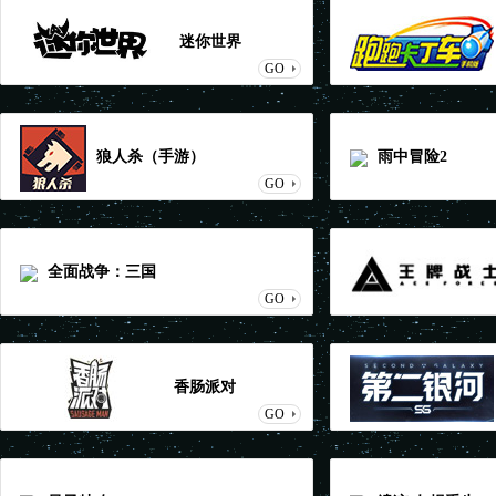
迷你世界
GO
游）
狼人杀（手游）
雨中冒险2
GO
全面战争：三国
GO
香肠派对
GO