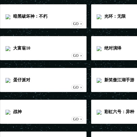
暗黑破坏神：不朽
光环：无限
GO
大富翁10
绝对演绎
GO
蛋仔派对
新笑傲江湖手游
GO
战神
彩虹六号：异种
GO