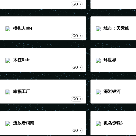
GO
模拟人生4
城市：天际线
GO
木筏Raft
环世界
GO
幸福工厂
深岩银河
GO
流放者柯南
孤岛惊魂6
GO