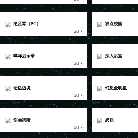
绝区零（PC）
双点校园
GO
咩咩启示录
深入后室
GO
记忆边境
幻想全明星
GO
你画我猜
奶块
GO