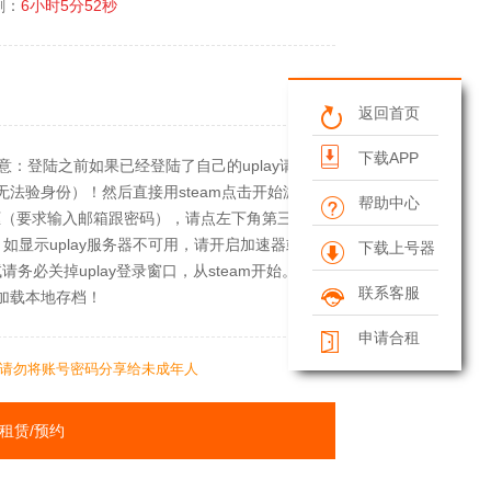
剩：
6小时5分52秒
返回首页
下载APP
别注意：登陆之前如果已经登陆了自己的uplay请先
无法验身份）！然后直接用steam点击开始游
帮助中心
登录框（要求输入邮箱跟密码），请点左下角第三个
显示uplay服务器不可用，请开启加速器或关
下载上号器
务必关掉uplay登录窗口，从steam开始。登
联系客服
，加载本地存档！
申请合租
请勿将账号密码分享给未成年人
租赁/预约