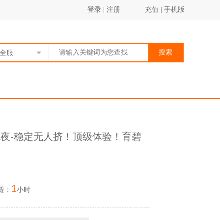
登录
|
注册
充值
|
手机版
搜索
全服
包夜-稳定无人挤！顶级体验！育碧
1
赁：
小时