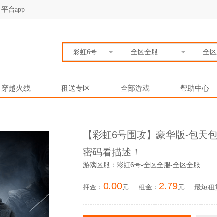
平台app
彩虹6号
全区全服
全区
穿越火线
租送专区
全部游戏
帮助中心
【彩虹6号围攻】豪华版-包天
密码看描述！
游戏区服：彩虹6号-全区全服-全区全服
0.00
2.79
押金：
元
租金：
元
最短租