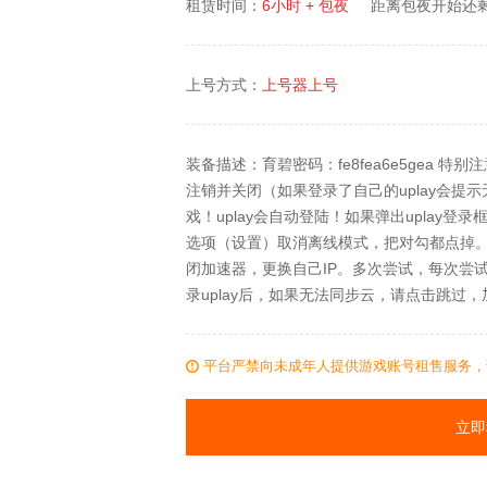
租赁时间：
6小时 + 包夜
距离包夜开始还
上号方式：
上号器上号
装备描述：育碧密码：fe8fea6e5gea 特
注销并关闭（如果登录了自己的uplay会提示
戏！uplay会自动登陆！如果弹出uplay
选项（设置）取消离线模式，把对勾都点掉。如
闭加速器，更换自己IP。多次尝试，每次尝试请
录uplay后，如果无法同步云，请点击跳过
平台严禁向未成年人提供游戏账号租售服务，
立即