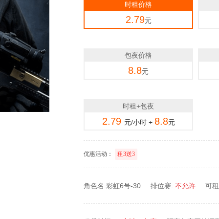
时租价格
2.79
元
包夜价格
8.8
元
时租+包夜
2.79
8.8
元/小时 +
元
优惠活动：
租3送3
角色名:彩虹6号-30
排位赛:
不允许
可租