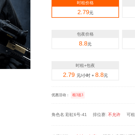
时租价格
2.79
元
包夜价格
8.8
元
时租+包夜
2.79
8.8
元/小时 +
元
优惠活动：
租3送3
角色名:彩虹6号-41
排位赛:
不允许
可租