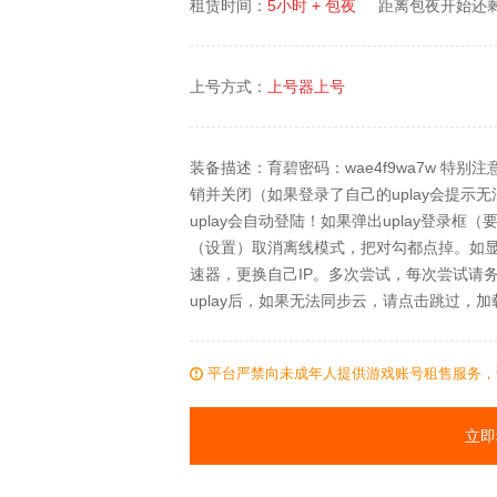
租赁时间：
5小时 + 包夜
距离包夜开始还
上号方式：
上号器上号
装备描述：育碧密码：wae4f9wa7w 特别
销并关闭（如果登录了自己的uplay会提示无
uplay会自动登陆！如果弹出uplay登录
（设置）取消离线模式，把对勾都点掉。如显示
速器，更换自己IP。多次尝试，每次尝试请务必
uplay后，如果无法同步云，请点击跳过，
平台严禁向未成年人提供游戏账号租售服务，
立即