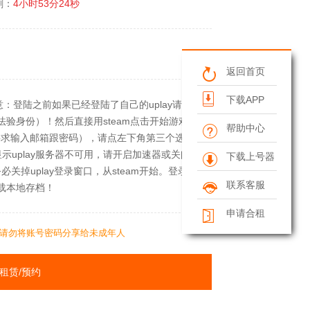
剩：
4小时53分24秒
返回首页
下载APP
注意：登陆之前如果已经登陆了自己的uplay请先注
法验身份）！然后直接用steam点击开始游戏！
帮助中心
框（要求输入邮箱跟密码），请点左下角第三个选项
uplay服务器不可用，请开启加速器或关闭加
下载上号器
关掉uplay登录窗口，从steam开始。登录
联系客服
加载本地存档！
申请合租
请勿将账号密码分享给未成年人
租赁/预约