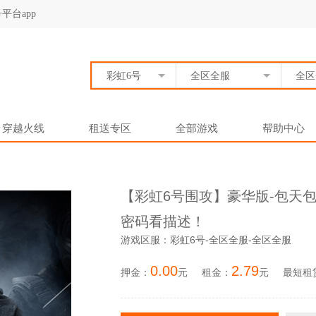
平台app
彩虹6号
全区全服
全区
穿越火线
租送专区
全部游戏
帮助中心
【彩虹6号围攻】豪华版-包天
密码看描述！
游戏区服：彩虹6号-全区全服-全区全服
0.00
2.79
押金：
元
租金：
元
最短租