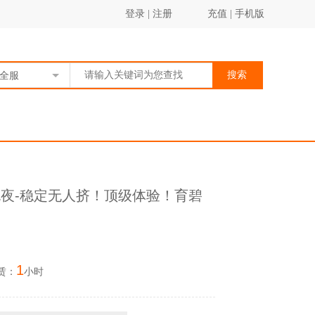
登录
|
注册
充值
|
手机版
搜索
全服
包夜-稳定无人挤！顶级体验！育碧
1
赁：
小时