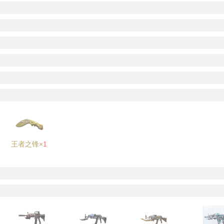
王者之锋×
1