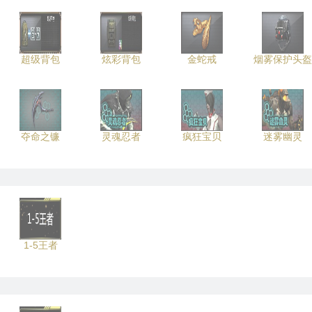
超级背包
炫彩背包
金蛇戒
烟雾保护头盔
夺命之镰
灵魂忍者
疯狂宝贝
迷雾幽灵
1-5王者