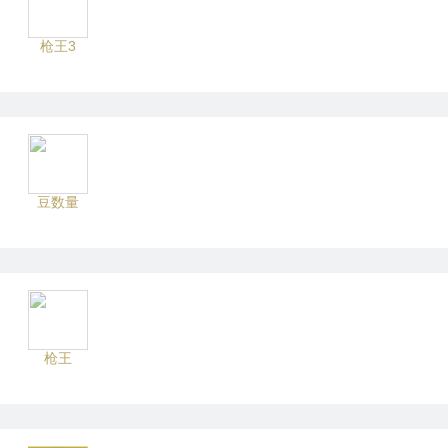
枪王3
豆数量
枪王