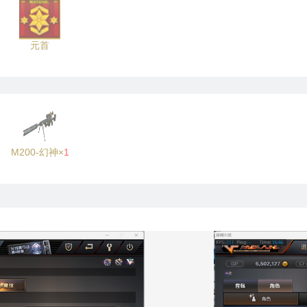
元首
M200-幻神×
1