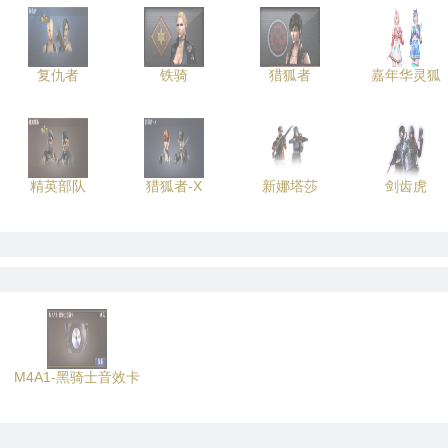
复仇者
铁骑
猎狐者
嘉年华灵狐
精英部队
猎狐者-X
新娜塔莎
剑齿虎
M4A1-黑骑士音效卡