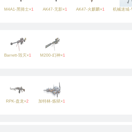
M4A1-黑骑士×
1
AK47-无影×
1
AK47-火麒麟×
1
机械迷城-
Barrett-毁灭×
1
M200-幻神×
1
RPK-盘龙×
2
加特林-炼狱×
1