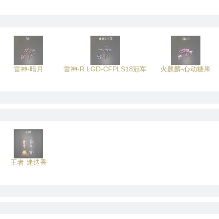
雷神-暗月
雷神-R.LGD-CFPLS18冠军
火麒麟-心动糖果
王者-迷迭香